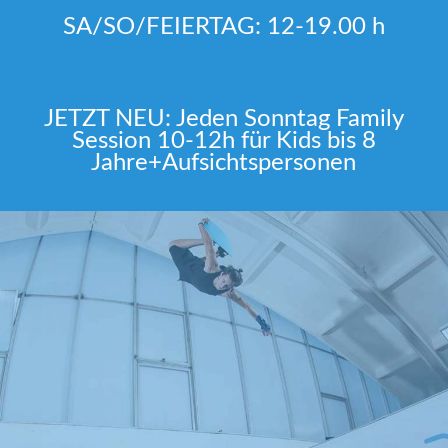
SA/SO/FEIERTAG: 12-19.00 h
JETZT NEU: Jeden Sonntag Family
Session 10-12h für Kids bis 8
Jahre+Aufsichtspersonen