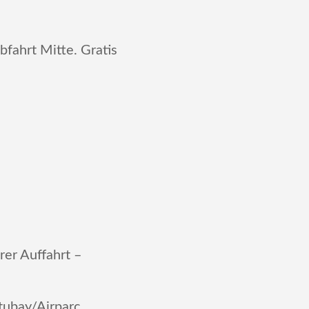
fahrt Mitte. Gratis
rer Auffahrt –
Stubay/Airparc.