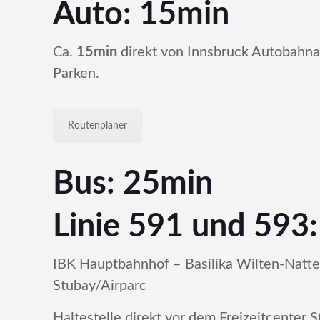
Auto: 15min
Ca.
15min
direkt von Innsbruck Autobahnab
Parken.
Routenplaner
Bus: 25min
Linie 591 und 593:
IBK Hauptbahnhof – Basilika Wilten-Natte
Stubay/Airparc
Haltestelle direkt vor dem Freizeitcenter 