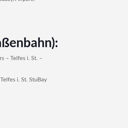
aßenbahn):
 – Telfes i. St. –
elfes i. St. StuBay