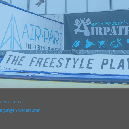
y twostep.at
lligungen widerrufen