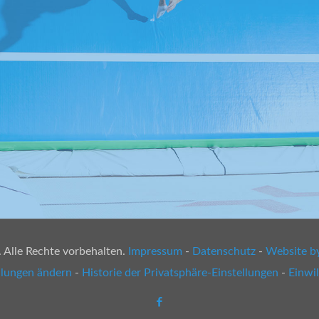
Alle Rechte vorbehalten.
Impressum
-
Datenschutz
-
Website b
llungen ändern
-
Historie der Privatsphäre-Einstellungen
-
Einwi