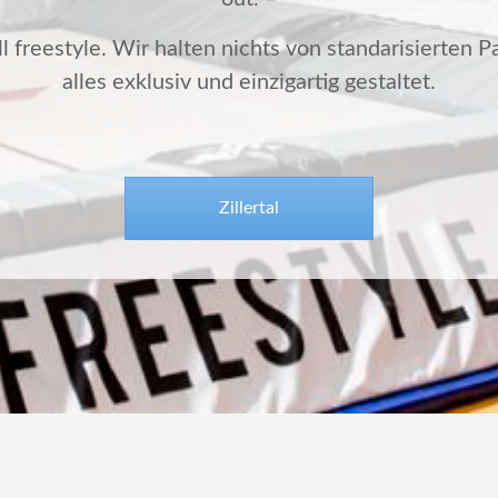
l freestyle. Wir halten nichts von standarisierten Pa
alles exklusiv und einzigartig gestaltet.
Zillertal
Alle Rechte vorbehalten.
Impressum
-
Datenschutz
-
Website b