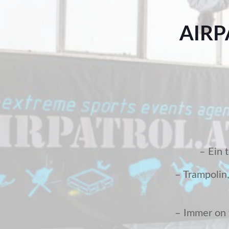
AIRP
– Ein 
– Trampolin
– Immer on 