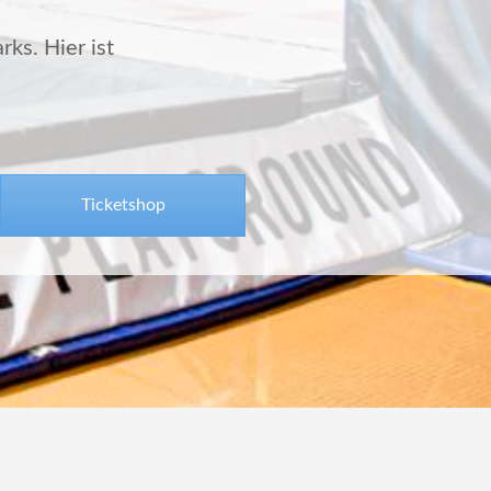
rks. Hier ist
Ticketshop
y twostep.at