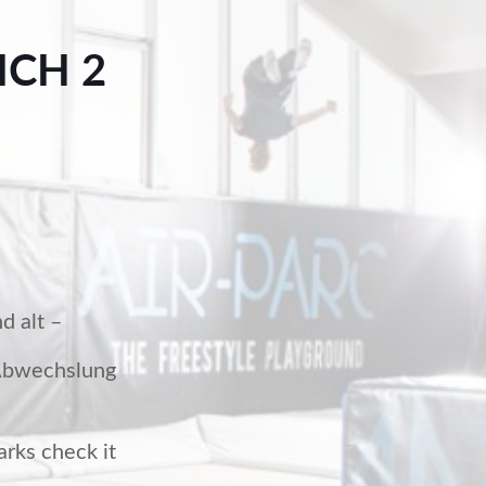
ICH 2
d alt –
 Abwechslung
rks check it