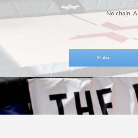
No chain. Al
Stubai
© AIRPARC. 